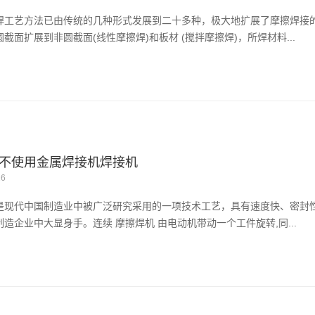
焊工艺方法已由传统的几种形式发展到二十多种，极大地扩展了摩擦焊接
截面扩展到非圆截面(线性摩擦焊)和板材 (搅拌摩擦焊)，所焊材料...
不使用金属焊接机焊接机
26
是现代中国制造业中被广泛研究采用的一项技术工艺，具有速度快、密封
制造企业中大显身手。连续 摩擦焊机 由电动机带动一个工件旋转,同...