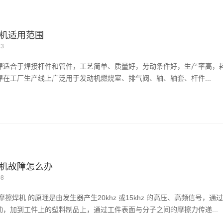
机适用范围
13
焊适合于焊接杆件和管件，工艺简单、质量好，劳动条件好，生产率高，
焊在工厂生产线上广泛用于发动机燃烧室、排气阀、轴、轴套、杆件...
机故障怎么办
08
 摩擦焊机 的原理是由发生器产生20khz 或15khz 的高压、高频信号
动，加到工件上的塑料制品上，通过工件表面与分子之间的摩擦力传递...