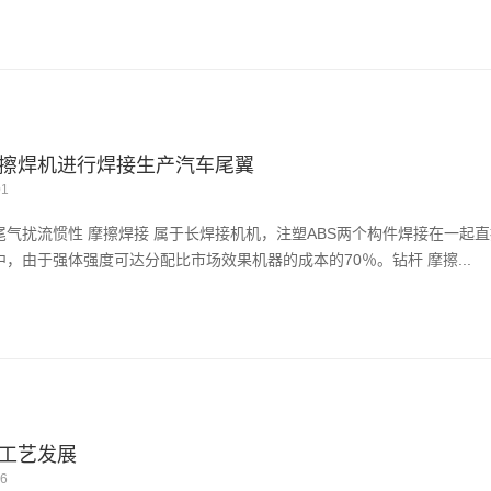
擦焊机进行焊接生产汽车尾翼
01
尾气扰流惯性 摩擦焊接 属于长焊接机机，注塑ABS两个构件焊接在一起
中，由于强体强度可达分配比市场效果机器的成本的70％。钻杆 摩擦...
工艺发展
26