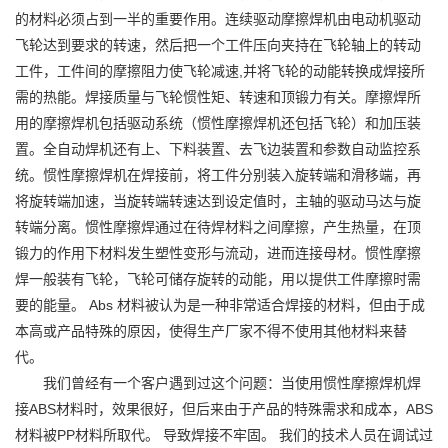
的材料必须占到一半的重要作用。连续驱动摩擦焊机由电动机驱动
飞轮达到要求的转速，然后把一个工件压向夹持在飞轮轴上的转动
工件，工件间的摩擦阻力使飞轮减速,并将飞轮的动能转换成焊接所
需的热能。焊接质量与飞轮惯性矩、转速和顶锻力有关。摩擦焊所
用的摩擦焊机包括驱动系统（
惯性摩擦焊机
还包括飞轮）和加压装
置。全自动焊机还有上、下料装置、去飞边装置和参数自动监控系
统。惯性摩擦焊机在焊接前，将工件分别装入旋转端和滑移端，再
将旋转端加速，当旋转端转速达到设定值时，主轴的驱动马达与旋
转端分离。惯性摩擦焊通过在待焊材料之间摩擦，产生热量，在顶
锻力的作用下材料发生塑性变形与流动，进而连接母材。惯性摩擦
焊一般装有飞轮，飞轮可储存旋转的动能，用以提供工件摩擦时需
要的能量。 Abs 材料被认为是一种非常适合焊接的材料，但由于成
本高或产品特殊的原因，使得生产厂家不得不使用其他材料来替
代。
我们曾经有一个客户遇到过这个问题：当使用惯性摩擦焊机焊
接ABS材料时，效果很好，但后来由于产品的特殊需求和成本，ABS
材料被PP材料所取代。 导致焊接不牢固。 我们的技术人员在调试过