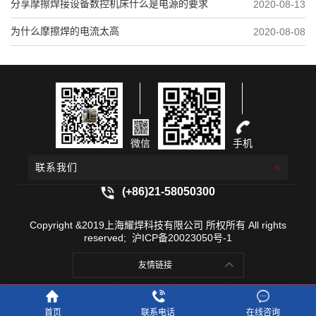
分享摩擦焊接设备数控机床什么是电源的要求
2020-08-13
为什么摩擦焊的电流太高
2020-08-08
微信
手机
联系我们
(+86)21-58050300
Copyright &2019上海耀焊科技有限公司 所权所有 All rights
reserved;
沪ICP备20023050号-1
友情链接
摩擦焊机,摩擦焊接机,摩擦焊,摩擦焊机厂家,惯性摩擦焊,惯性摩擦焊机,钻杆摩擦焊机,连续摩擦焊机,连续驱动摩擦焊机,摩擦焊接,摩擦焊加工,摩擦焊机设备,大
吨位惯性摩擦焊机,旋转摩擦焊机
相关词：多少钱,厂家,生产厂家,招代理,供应商,哪家好,生产,工作原理,价钱,国产,费用,平台,网站,公司,直销,加盟,价格,转让,转让,哪个品牌好,品牌排行榜,十大
品牌
首页
联系电话
在线咨询