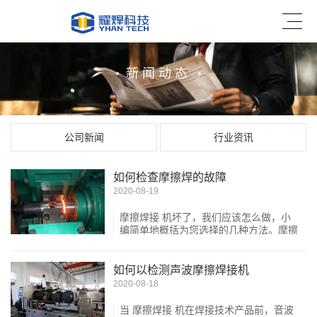
新闻动态
公司新闻
行业资讯
如何检查摩擦焊的故障
2020-08-19
摩擦焊接 机坏了，我们应该怎么做，小
编简单地概括为您选择的几种方法。摩擦
焊接适合于焊接杆件和管件，工艺简单、
质量好，劳动条件好，生产率高，耗电量
少，易于机械化和自动...
如何以检测声波摩擦焊接机
2020-08-18
当 摩擦焊接 机在焊接技术产品前，音波