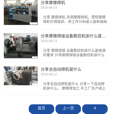
摩擦焊一般装有飞轮，...
分享摩擦焊机
2020-08-14
分享 摩擦焊机 共用摩擦焊机。惯性摩擦
焊机在焊接前，将工件分别装入旋转端和
滑移端，再将旋转端加速，当旋转端转速
达到设定值时，主轴的驱动马达与旋转端
分离。 摩擦焊接 机利...
分享摩擦焊接设备数控机床什么是电源的
2020-08-13
分享 摩擦焊接 设备数控机床什么是电源
的要求 分享摩擦焊接设备数控机床什么
是电源的要求。惯性摩擦焊通过在待焊材
料之间摩擦，产生热量，在顶锻力的作用
下材料发生塑性变形与...
分享全自动焊机是什么
2020-08-12
分享全自动焊机是什么 分享一下自动焊
机是什么。 摩擦焊加工 在工厂生产线上
广泛用于发动机燃烧室、排气阀、轴、轴
套、杆件、管子与法兰、石油钻杆和钻芯
的连接和变截面杆件的...
首页
上一页
4