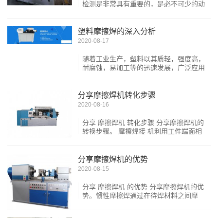
检测是非常具有重要的，是必不可少的动
作。惯性摩擦焊通过在待焊材料之间摩
擦，产生热量，在顶锻力的作用下材料发
生塑性变形与流动，进...
塑料摩擦焊的深入分析
2020-08-17
随着工业生产，塑料以其质轻，强度高，
耐腐蚀，易加工等的迅速发展，广泛应用
于国民经济的各个领域和人们的生活。
摩擦焊接 适合于焊接杆件和管件，工艺
简单、质量好，劳动条...
分享摩擦焊机转化步骤
2020-08-16
分享 摩擦焊机 转化步骤 分享摩擦焊机的
转换步骤。 摩擦焊接 机利用工件端面相
互摩擦产生的热量使之达到塑性状态，然
后顶锻完成焊接的方法。因车削工件时切
屑往往牢牢地粘在刀...
分享摩擦焊机的优势
2020-08-15
分享 摩擦焊机 的优势 分享摩擦焊机的优
势。惯性摩擦焊通过在待焊材料之间摩
擦，产生热量，在顶锻力的作用下材料发
生塑性变形与流动，进而连接母材。惯性